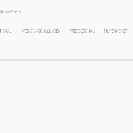
e Monochrom
_Königsfeld_L100
TIONAL
INTENSIV-SCHULUNGEN
PRESSESCHAU
FILMEMACHER