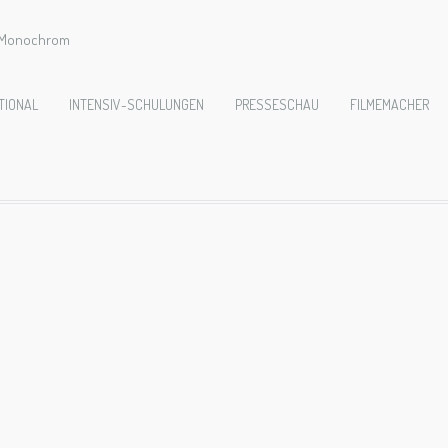
e Monochrom
_18_Hamburg_L10
TIONAL
INTENSIV-SCHULUNGEN
PRESSESCHAU
FILMEMACHER