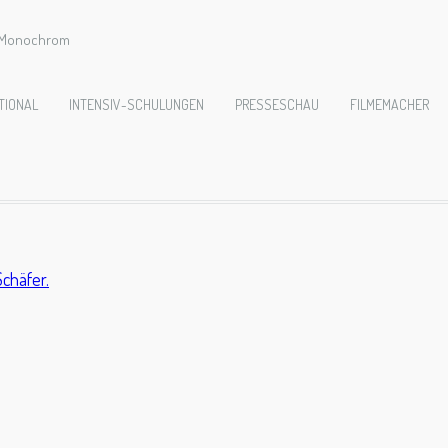
e Monochrom
29-klosterlorsch-
TIONAL
INTENSIV-SCHULUNGEN
PRESSESCHAU
FILMEMACHER