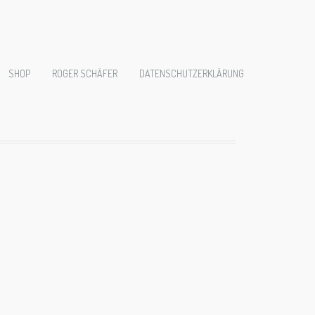
l1006270
SHOP
ROGER SCHÄFER
DATENSCHUTZERKLÄRUNG