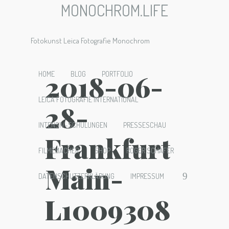
MONOCHROM.LIFE
Fotokunst Leica Fotografie Monochrom
2018-06-
HOME
BLOG
PORTFOLIO
LEICA FOTOGRAFIE INTERNATIONAL
28-
INTENSIV-SCHULUNGEN
PRESSESCHAU
Frankfurt
FILMEMACHER
SHOP
ROGER SCHÄFER
Main-
DATENSCHUTZERKLÄRUNG
IMPRESSUM
L1009308