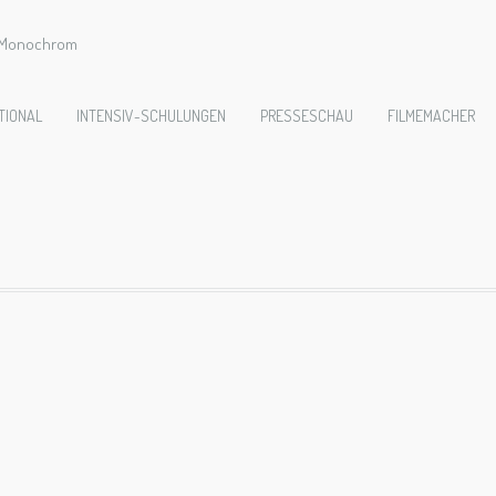
e Monochrom
28-FrankfurtMain
TIONAL
INTENSIV-SCHULUNGEN
PRESSESCHAU
FILMEMACHER