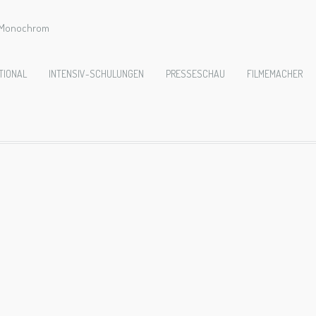
e Monochrom
f CARMINA BURAN
TIONAL
INTENSIV-SCHULUNGEN
PRESSESCHAU
FILMEMACHER