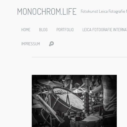
MONOCHROM.LIFE
Fotokunst Leica Fotografi
Carl Orf
HOME
BLOG
PORTFOLIO
LEICA FOTOGRAFIE INTERNA
IMPRESSUM