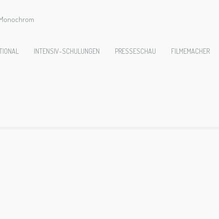
e Monochrom
3-PetiteMesseSole
TIONAL
INTENSIV-SCHULUNGEN
PRESSESCHAU
FILMEMACHER