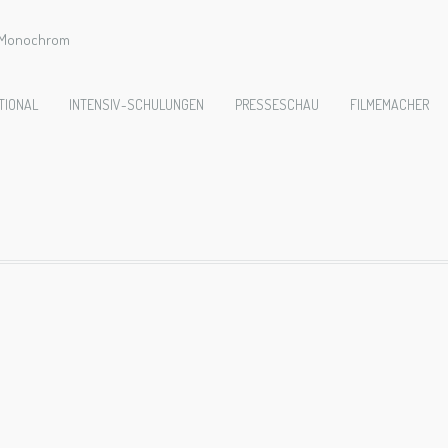
e Monochrom
3-PetiteMesseSole
TIONAL
INTENSIV-SCHULUNGEN
PRESSESCHAU
FILMEMACHER