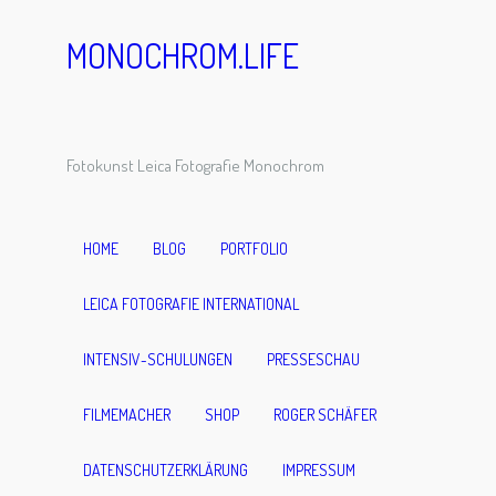
MONOCHROM.LIFE
2020-10-
Fotokunst Leica Fotografie Monochrom
21-
HOME
BLOG
PORTFOLIO
JüdischerF
LEICA FOTOGRAFIE INTERNATIONAL
riedhofHe
INTENSIV-SCHULUNGEN
PRESSESCHAU
FILMEMACHER
SHOP
ROGER SCHÄFER
msbach-
DATENSCHUTZERKLÄRUNG
IMPRESSUM