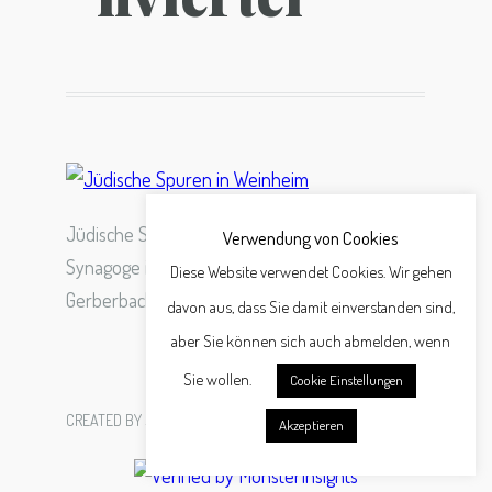
Jüdische Spuren in Weinheim Ehemalige
Verwendung von Cookies
Synagoge in der Hauptstraße 143 Ansicht vom
Diese Website verwendet Cookies. Wir gehen
Gerberbachviertel
davon aus, dass Sie damit einverstanden sind,
aber Sie können sich auch abmelden, wenn
Sie wollen.
Cookie Einstellungen
CREATED BY
SCHÄFER WERBEAGENTUR GMBH
Akzeptieren