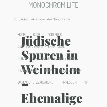
MONOCHROM.LIFE
Fotokunst Leica Fotografie Monochrom
Jüdische
HOME
BLOG
PORTFOLIO
LEICA FOTOGRAFIE INTERNATIONAL
Spuren in
INTENSIV-SCHULUNGEN
PRESSESCHAU
Weinheim
FILMEMACHER
SHOP
ROGER SCHÄFER
–
DATENSCHUTZERKLÄRUNG
IMPRESSUM
Ehemalige