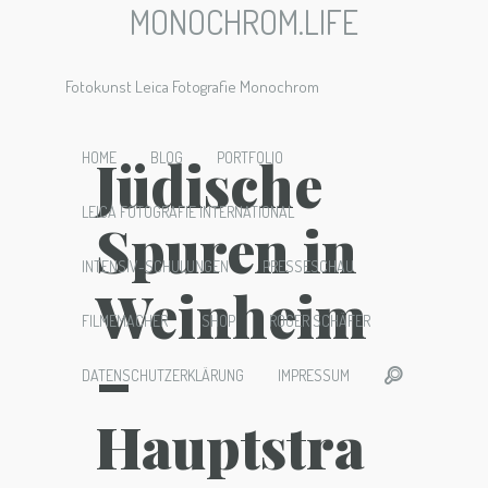
MONOCHROM.LIFE
Fotokunst Leica Fotografie Monochrom
Jüdische
HOME
BLOG
PORTFOLIO
LEICA FOTOGRAFIE INTERNATIONAL
Spuren in
INTENSIV-SCHULUNGEN
PRESSESCHAU
Weinheim
FILMEMACHER
SHOP
ROGER SCHÄFER
–
DATENSCHUTZERKLÄRUNG
IMPRESSUM
Hauptstra