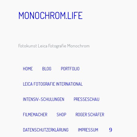
MONOCHROM.LIFE
2024-08-
Fotokunst Leica Fotografie Monochrom
22-
HOME
BLOG
PORTFOLIO
Schlosspar
LEICA FOTOGRAFIE INTERNATIONAL
kWeinhei
INTENSIV-SCHULUNGEN
PRESSESCHAU
FILMEMACHER
SHOP
ROGER SCHÄFER
m-
DATENSCHUTZERKLÄRUNG
IMPRESSUM