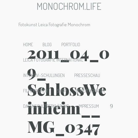
MONOCHROM.LIFE
Fotokunst Leica Fotografie Monochrom
2011_04_0
HOME
BLOG
PORTFOLIO
LEICA FOTOGRAFIE INTERNATIONAL
9_
INTENSIV-SCHULUNGEN
PRESSESCHAU
SchlossWe
FILMEMACHER
SHOP
ROGER SCHÄFER
inheim__
DATENSCHUTZERKLÄRUNG
IMPRESSUM
MG_0347