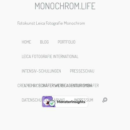
MONOCHROM.LIFE
Fotokunst Leica Fotografie Monochrom
Fotograf
HOME
BLOG
PORTFOLIO
LEICA FOTOGRAFIE INTERNATIONAL
INTENSIV-SCHULUNGEN
PRESSESCHAU
CREATED BY
FILMEMACHER
SCHÄFER WERBEAGENTUR GMBH
SHOP
ROGER SCHÄFER
DATENSCHUTZERKLÄRUNG
IMPRESSUM