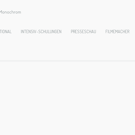
e Monochrom
azin K4Plus No2
TIONAL
INTENSIV-SCHULUNGEN
PRESSESCHAU
FILMEMACHER