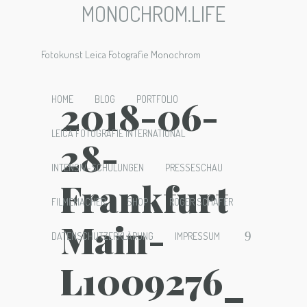
MONOCHROM.LIFE
Fotokunst Leica Fotografie Monochrom
2018-06-
HOME
BLOG
PORTFOLIO
LEICA FOTOGRAFIE INTERNATIONAL
28-
INTENSIV-SCHULUNGEN
PRESSESCHAU
Frankfurt
FILMEMACHER
SHOP
ROGER SCHÄFER
Main-
DATENSCHUTZERKLÄRUNG
IMPRESSUM
L1009276_