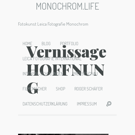
MONOCHROM.LIFE
Fotokunst Leica Fotografie Monochrom
Vernissage
HOME
BLOG
PORTFOLIO
LEICA FOTOGRAFIE INTERNATIONAL
HOFFNUN
INTENSIV-SCHULUNGEN
PRESSESCHAU
G
FILMEMACHER
SHOP
ROGER SCHÄFER
DATENSCHUTZERKLÄRUNG
IMPRESSUM