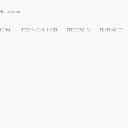
e Monochrom
age HOFFNUNG
TIONAL
INTENSIV-SCHULUNGEN
PRESSESCHAU
FILMEMACHER