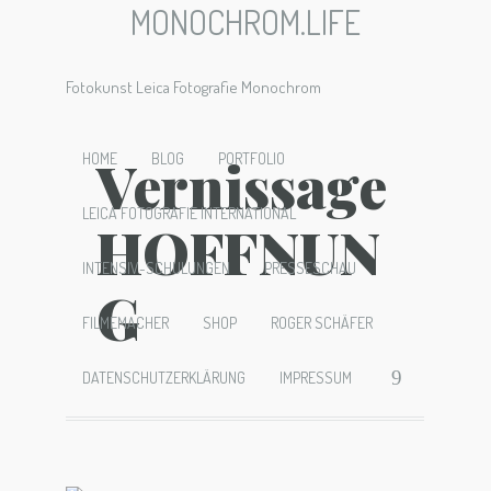
MONOCHROM.LIFE
Fotokunst Leica Fotografie Monochrom
Vernissage
HOME
BLOG
PORTFOLIO
LEICA FOTOGRAFIE INTERNATIONAL
HOFFNUN
INTENSIV-SCHULUNGEN
PRESSESCHAU
G
FILMEMACHER
SHOP
ROGER SCHÄFER
DATENSCHUTZERKLÄRUNG
IMPRESSUM