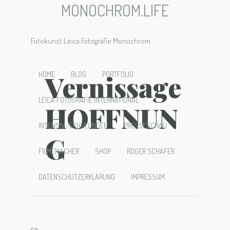
MONOCHROM.LIFE
Fotokunst Leica Fotografie Monochrom
Vernissage
HOME
BLOG
PORTFOLIO
LEICA FOTOGRAFIE INTERNATIONAL
HOFFNUN
INTENSIV-SCHULUNGEN
PRESSESCHAU
G
FILMEMACHER
SHOP
ROGER SCHÄFER
DATENSCHUTZERKLÄRUNG
IMPRESSUM