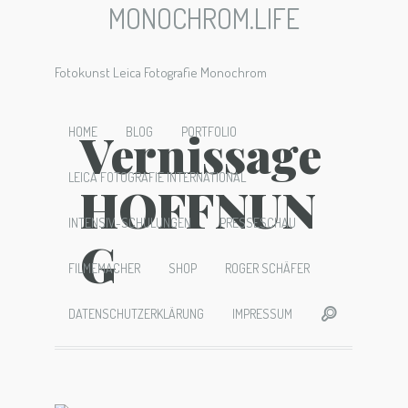
MONOCHROM.LIFE
Fotokunst Leica Fotografie Monochrom
Vernissage
HOME
BLOG
PORTFOLIO
LEICA FOTOGRAFIE INTERNATIONAL
HOFFNUN
INTENSIV-SCHULUNGEN
PRESSESCHAU
G
FILMEMACHER
SHOP
ROGER SCHÄFER
DATENSCHUTZERKLÄRUNG
IMPRESSUM