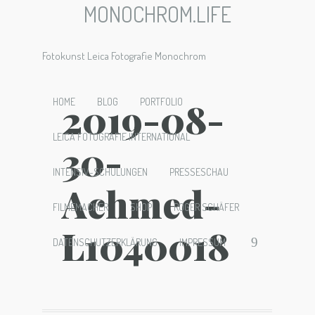
MONOCHROM.LIFE
Fotokunst Leica Fotografie Monochrom
2019-08-
HOME
BLOG
PORTFOLIO
LEICA FOTOGRAFIE INTERNATIONAL
30-
INTENSIV-SCHULUNGEN
PRESSESCHAU
Achmed-
FILMEMACHER
SHOP
ROGER SCHÄFER
L1040018
DATENSCHUTZERKLÄRUNG
IMPRESSUM