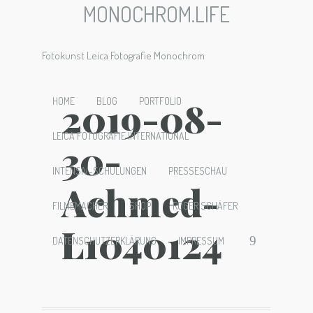
MONOCHROM.LIFE
Fotokunst Leica Fotografie Monochrom
2019-08-
HOME
BLOG
PORTFOLIO
LEICA FOTOGRAFIE INTERNATIONAL
30-
INTENSIV-SCHULUNGEN
PRESSESCHAU
Achmed-
FILMEMACHER
SHOP
ROGER SCHÄFER
L1040124
DATENSCHUTZERKLÄRUNG
IMPRESSUM