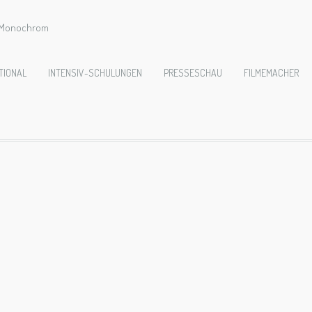
e Monochrom
-06-Achmed-_MG
TIONAL
INTENSIV-SCHULUNGEN
PRESSESCHAU
FILMEMACHER