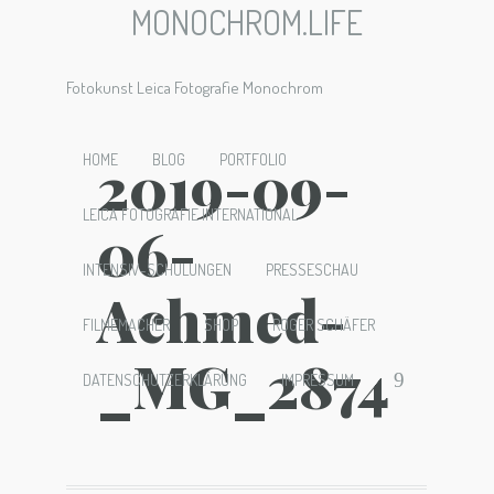
MONOCHROM.LIFE
Fotokunst Leica Fotografie Monochrom
2019-09-
HOME
BLOG
PORTFOLIO
LEICA FOTOGRAFIE INTERNATIONAL
06-
INTENSIV-SCHULUNGEN
PRESSESCHAU
Achmed-
FILMEMACHER
SHOP
ROGER SCHÄFER
_MG_2874
DATENSCHUTZERKLÄRUNG
IMPRESSUM