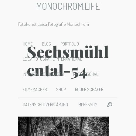
MONOCHROM.LIFE
Fotokunst Leica Fotografie Monochrom
Sechsmühl
HOME
BLOG
PORTFOLIO
LEICA FOTOGRAFIE INTERNATIONAL
ental-54
INTENSIV-SCHULUNGEN
PRESSESCHAU
FILMEMACHER
SHOP
ROGER SCHÄFER
DATENSCHUTZERKLÄRUNG
IMPRESSUM