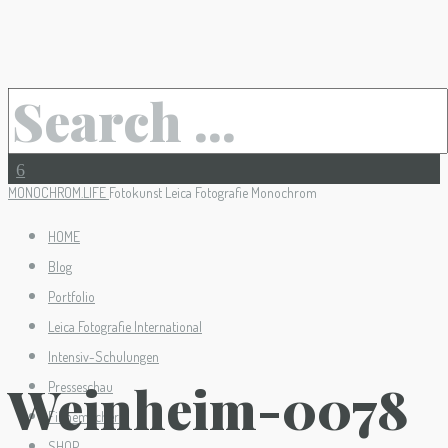
MONOCHROM.LIFE
Fotokunst Leica Fotografie Monochrom
HOME
Blog
Portfolio
Leica Fotografie International
Intensiv-Schulungen
Weinheim-0078
Presseschau
Filmemacher
SHOP