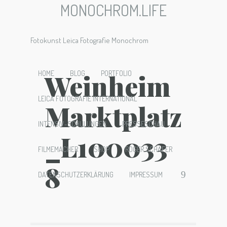
MONOCHROM.LIFE
Fotokunst Leica Fotografie Monochrom
Weinheim
HOME
BLOG
PORTFOLIO
LEICA FOTOGRAFIE INTERNATIONAL
Marktplatz
INTENSIV-SCHULUNGEN
PRESSESCHAU
_L100033
FILMEMACHER
SHOP
ROGER SCHÄFER
8
DATENSCHUTZERKLÄRUNG
IMPRESSUM