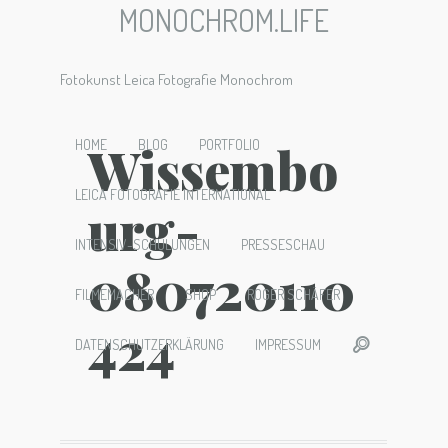
MONOCHROM.LIFE
Fotokunst Leica Fotografie Monochrom
Wissembo
HOME
BLOG
PORTFOLIO
LEICA FOTOGRAFIE INTERNATIONAL
urg-
INTENSIV-SCHULUNGEN
PRESSESCHAU
080720110
FILMEMACHER
SHOP
ROGER SCHÄFER
424
DATENSCHUTZERKLÄRUNG
IMPRESSUM