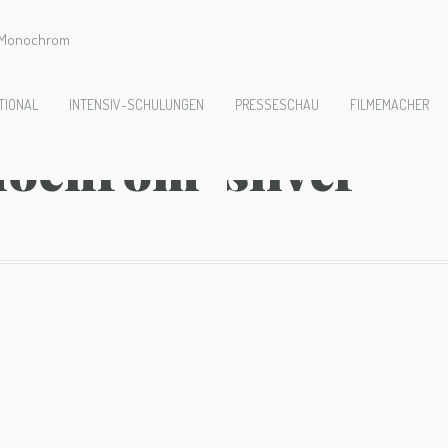
e Monochrom
znakomstvo-s-foto
TIONAL
INTENSIV-SCHULUNGEN
PRESSESCHAU
FILMEMACHER
nochrom-silver