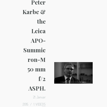
Peter
Karbe &
the
Leica
APO-
Summic
ron-M
50 mm
f/2
ASPH.
21. Januar
2015
/
1. VIDEOS