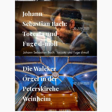
Johann
Sebastian Bach:
30. JUNI 2020
Toccata und
Fuge d-moll
Die Walcker
Orgel in der
22. JUNI 2020
Peterskirche
Weinheim