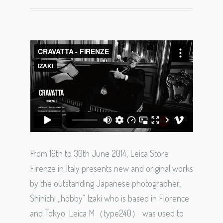
From 16th to 30th June 2014, Leica Store
Firenze in Italy presents new and original works
by the outstanding Japanese photographer,
Shinichi „hobby“ Izaki who is based in Florence
and Tokyo. Leica M（type240） was used to