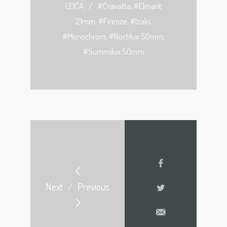
LEICA
/
#Cravatta
,
#Elmarit
21mm
,
#Firenze
,
#Izaki
,
#Monochrom
,
#Noctilux 50mm
,
#Summilux 50mm
Next
Previous
/