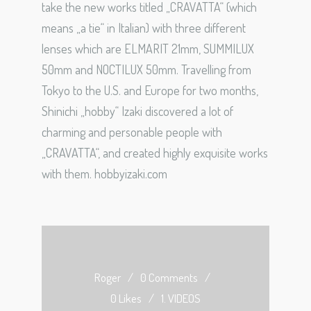
take the new works titled „CRAVATTA“ (which
means „a tie“ in Italian) with three different
lenses which are ELMARIT 21mm, SUMMILUX
50mm and NOCTILUX 50mm. Travelling from
Tokyo to the U.S. and Europe for two months,
Shinichi „hobby“ Izaki discovered a lot of
charming and personable people with
„CRAVATTA“, and created highly exquisite works
with them. hobbyizaki.com
Roger
/
0 Comments
/
0 Likes
/
1. VIDEOS