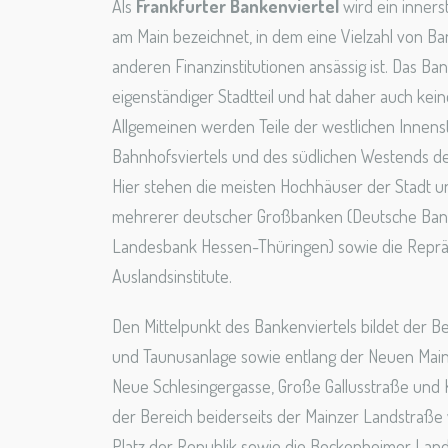
Als
Frankfurter Bankenviertel
wird ein inners
am Main bezeichnet, in dem eine Vielzahl von B
anderen Finanzinstitutionen ansässig ist. Das Ban
eigenständiger Stadtteil und hat daher auch kei
Allgemeinen werden Teile der westlichen Innenst
Bahnhofsviertels und des südlichen Westends d
Hier stehen die meisten Hochhäuser der Stadt und
mehrerer deutscher Großbanken (Deutsche Ban
Landesbank Hessen-Thüringen) sowie die Reprä
Auslandsinstitute.
Den Mittelpunkt des Bankenviertels bildet der Be
und Taunusanlage sowie entlang der Neuen Main
Neue Schlesingergasse, Große Gallusstraße und K
der Bereich beiderseits der Mainzer Landstraße
Platz der Republik sowie die Bockenheimer Lan