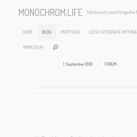
MONOCHROM.LIFE
Fotokunst Leica Fotografi
Bankenvie
HOME
BLOG
PORTFOLIO
LEICA FOTOGRAFIE INTERNA
IMPRESSUM
1. September 2018
/
FORUM
Bankenviertel in Frankfurt