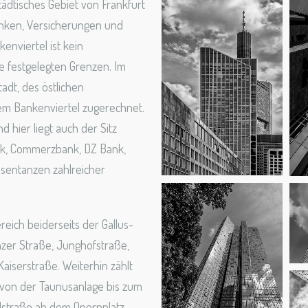
tädtisches Gebiet von Frankfurt
anken, Versicherungen und
kenviertel ist kein
ne festgelegten Grenzen. Im
adt, des östlichen
em Bankenviertel zugerechnet.
 hier liegt auch der Sitz
k, Commerzbank, DZ Bank,
sentanzen zahlreicher
reich beiderseits der Gallus-
zer Straße, Junghofstraße,
aiserstraße. Weiterhin zählt
 von der Taunusanlage bis zum
dstraße ab dem Opernplatz