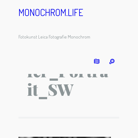
MONOCHROM.LIFE
Fotokunst Leica Fotografie Monochrom
RogerSchä
fer_Portra
it_SW