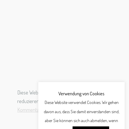
Diese Website verwendet Akismet, um Spam zu
Verwendung von Cookies
reduzieren.
Erfahre, wie deine
Diese Website verwendet Cookies. Wir gehen
Kommentardaten verarbeitet werden.
davon aus, dass Sie damit einverstanden sind,
aber Sie können sich auch abmelden, wenn