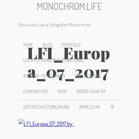
MONOCHROM.LIFE
Fotokunst Leica Fotografie Monochrom
LFI_Europ
HOME
BLOG
PORTFOLIO
LEICA FOTOGRAFIE INTERNATIONAL
a_07_2017
INTENSIV-SCHULUNGEN
PRESSESCHAU
FILMEMACHER
SHOP
ROGER SCHÄFER
DATENSCHUTZERKLÄRUNG
IMPRESSUM